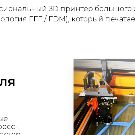
сиональный 3D принтер большого 
хнология FFF / FDM), который печата
ля
ые
ресс-
астер-