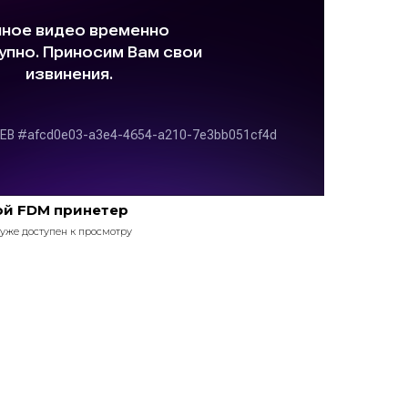
ой FDM принетер
уже доступен к просмотру