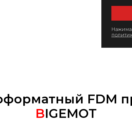
Нажимая
политик
оформатный FDM п
B
IGEMOT