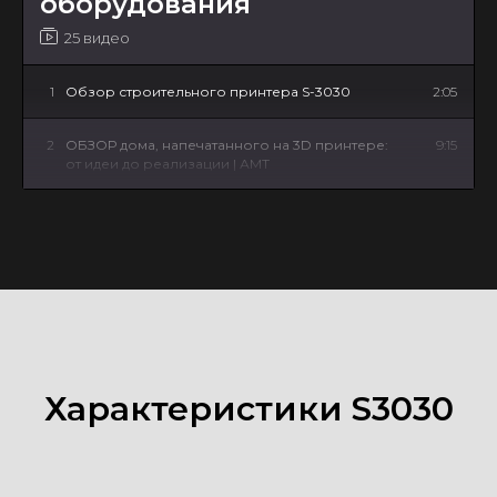
оборудования
25 видео
1
Обзор строительного принтера S-3030
2:05
2
ОБЗОР дома, напечатанного на 3D принтере:
9:15
от идеи до реализации | АМТ
3
СМЕСИ для строительной 3D печати:
20:35
практические рекомендации | АМТ
4
От идеи до реализации: как выглядит 3D дом |
2:02
АМТ
5
Массовое строительной на 3D принтерах:
1:09
новый виток в развитии отрасли | АМТ
Характеристики S3030
6
Как выглядит дом, напечатанный на принтере:
1:18
итоговый результат | АМТ