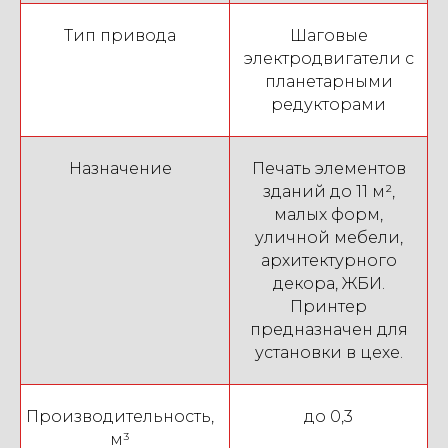
15
Применение армирования в строительной
0:59
печати: практический опыт | АМТ
Тип привода
Шаговые
электродвигатели с
16
Заливка полости стен: нюансы строительной
0:47
планетарными
печати | АМТ
редукторами
17
Как подается смесь в печатающую головку
0:52
принтера: рассказываем подробности | АМТ
Назначение
Печать элементов
зданий до 11 м²,
18
Пошагово строим дом на 3D принтере: часть
3:09
малых форм,
первая | АМТ
уличной мебели,
архитектурного
19
Продолжаем строить свой 3D-дом: часть
2:16
декора, ЖБИ.
вторая | АМТ
Принтер
предназначен для
20
Как напечатать дом на принтере: часть 3 | АМТ
3:57
установки в цехе.
21
Завершающий этап строительства дома на
3:53
принтере: часть 4 | АМТ
Производительность,
до 0,3
м³