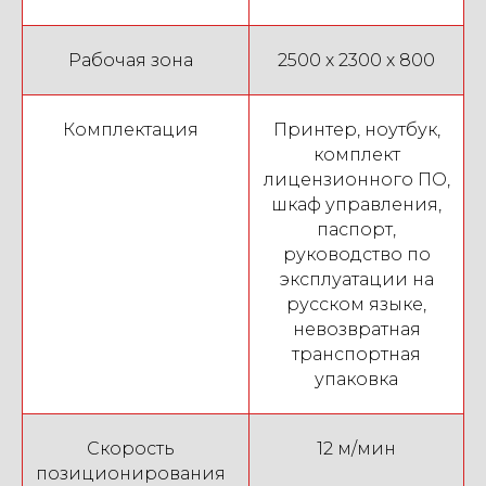
22
Коммуникации в доме, напечатанном на 3D
0:25
принтере: часть 1 | АМТ
Рабочая зона
2500 х 2300 х 800
23
Прочность стен 3D дома: ответы на вопросы |
1:26
АМТ
Комплектация
Принтер, ноутбук,
24
Строительство дома с использованием
0:50
комплект
аддитивных технологий: как выглядят стены? |
лицензионного ПО,
АМТ
шкаф управления,
паспорт,
25
Как выглядит печать дома на строительном 3D
0:57
принтере? | АМТ
руководство по
эксплуатации на
русском языке,
невозвратная
транспортная
упаковка
Скорость
12 м/мин
позиционирования